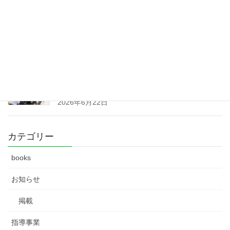
2026年7月7日
6月17日の市況
2026年6月23日
群馬県森林組合連合会 第91回通常総会 開
催 （令和８
年６月１９日）
2026年6月22日
カテゴリー
books
お知らせ
掲載
指導事業