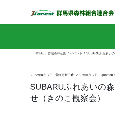
コ
ナ
ン
ビ
テ
ゲ
ン
ー
ツ
シ
へ
ョ
ス
ン
キ
に
ッ
移
HOME
赤城森林公園
イベント
SUBARUふれあ
プ
動
2022年8月17日
/ 最終更新日時 :
2022年8月17日
gunmori-s
SUBARUふれあいの
せ（きのこ観察会）