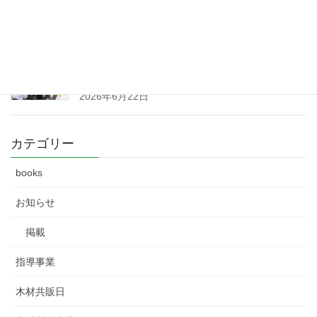
2026年6月23日
群馬県森林組合連合会 第91回通常総会 開
催 （令和８
年６月１９日）
2026年6月22日
カテゴリー
books
お知らせ
掲載
指導事業
木材共販日