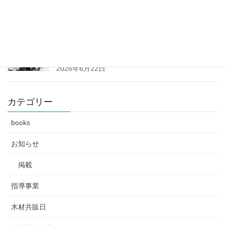
2026年6月23日
群馬県森林組合連合会 第91回通常総会 開
催 （令和８
年６月１９日）
2026年6月22日
カテゴリー
books
お知らせ
掲載
指導事業
木材共販日