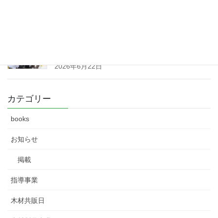
2026年6月23日
群馬県森林組合連合会 第91回通常総会 開
催 （令和８
年６月１９日）
2026年6月22日
カテゴリー
books
お知らせ
掲載
指導事業
木材共販日